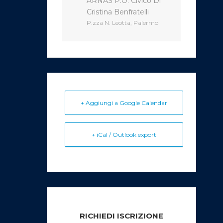
ARNAS P.O. Civico Di
Cristina Benfratelli
P.zza N. Leotta, Palermo
+ Aggiungi a Google Calendar
+ iCal / Outlook export
RICHIEDI ISCRIZIONE