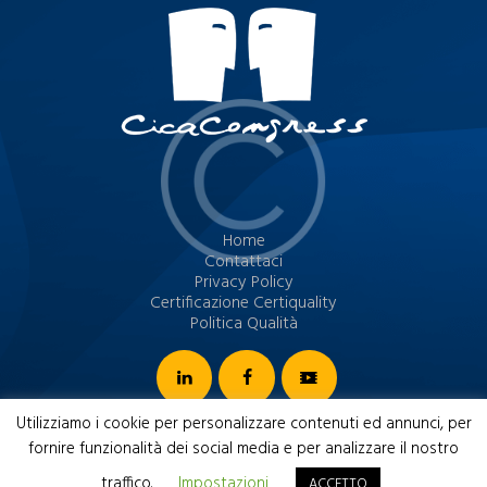
Home
Contattaci
Privacy Policy
Certificazione Certiquality
Politica Qualità
Utilizziamo i cookie per personalizzare contenuti ed annunci, per
CicaCongress © 2026. Tutti i diritti riservati.
fornire funzionalità dei social media e per analizzare il nostro
traffico.
Impostazioni
ACCETTO