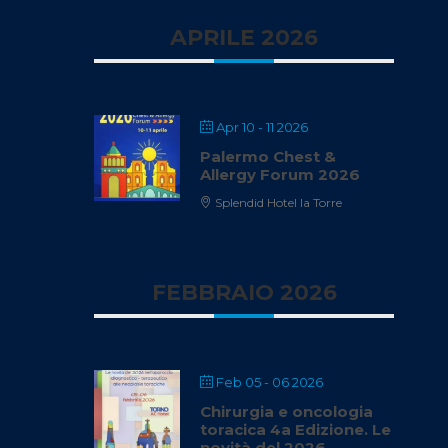
APRILE 2026
Apr 10 - 11 2026
Palermo Chest &
Allergy Forum 2026
Splendid Hotel la Torre
FEBBRAIO 2026
Feb 05 - 06 2026
Chirurgia e oncologia
toracica 4a Edizione. Le
novità del 2026