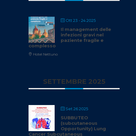
Ott 23 - 24 2025
Il management delle
infezioni gravi nel
paziente fragile e
complesso
Hotel Nettuno
SETTEMBRE 2025
Set 26 2025
SUBBUTEO
(subcutaneous
Opportunity) Lung
Cancer Subcutaneous