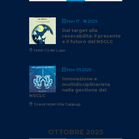
Nov 17 - 18 2025
Dal target alla
resecabilità: il presente
e il futuro del NSCLC
Hotel Ca del Lupo
Nov 05 2025
Innovazione e
multidisciplinarietà
nella gestione del
NSCLC
Grand Hotel Villa Cappugi
OTTOBRE 2025