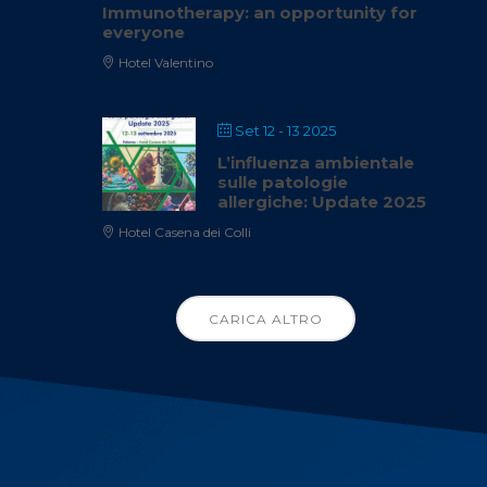
Immunotherapy: an opportunity for
everyone
Hotel Valentino
Set 12 - 13 2025
L’influenza ambientale
sulle patologie
allergiche: Update 2025
Hotel Casena dei Colli
CARICA ALTRO