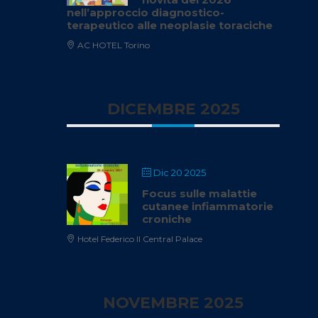
nell’approccio diagnostico-
terapeutico alle neoplasie toraciche
AC HOTEL Torino
DICEMBRE 2025
Dic 20 2025
Focus sulle malattie
cutanee infiammatorie
croniche
Hotel Federico II Central Palace
NOVEMBRE 2025