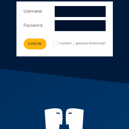
Username
Password
LOGIN
ricordami
password dimenticata?
✓