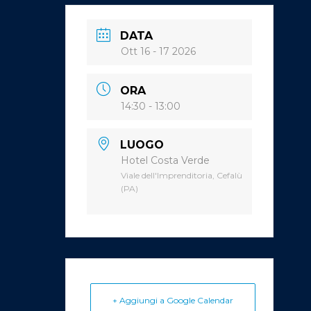
DATA
Ott 16 - 17 2026
ORA
14:30 - 13:00
LUOGO
Hotel Costa Verde
Viale dell'Imprenditoria, Cefalù
(PA)
+ Aggiungi a Google Calendar