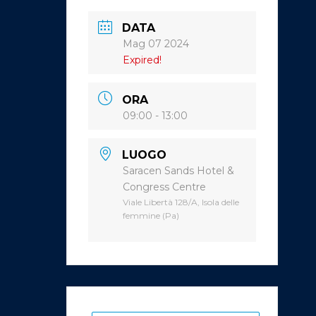
DATA
Mag 07 2024
Expired!
ORA
09:00 - 13:00
LUOGO
Saracen Sands Hotel &
Congress Centre
Viale Libertà 128/A, Isola delle
femmine (Pa)