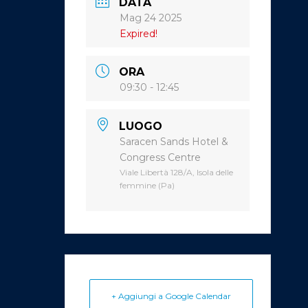
DATA
Mag 24 2025
Expired!
ORA
09:30 - 12:45
LUOGO
Saracen Sands Hotel &
Congress Centre
Viale Libertà 128/A, Isola delle
femmine (Pa)
+ Aggiungi a Google Calendar