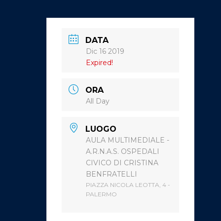
DATA
Dic 16 2019
Expired!
ORA
All Day
LUOGO
AULA MULTIMEDIALE -
A.R.N.A.S. OSPEDALI
CIVICO DI CRISTINA
BENFRATELLI
PIAZZA NICOLA LEOTTA, 4 -
PALERMO