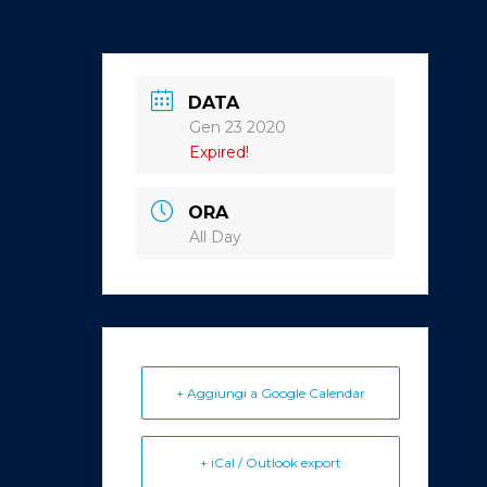
DATA
Gen 23 2020
Expired!
ORA
All Day
+ Aggiungi a Google Calendar
+ iCal / Outlook export