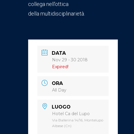
collega nell’ottica
della multidisciplinarietà.
DATA
Nov 29 - 30 2018
Expired!
ORA
All Day
LUOGO
Hotel Ca del Lupo
Via Ballerina 14/16, Montelupo
Albese (Cn)