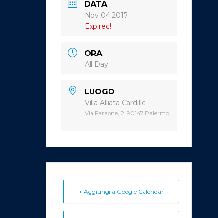
DATA
Nov 04 2017
Expired!
ORA
All Day
LUOGO
Villa Alliata Cardillo
Via Faraone, 2, 90147 Palermo
+ Aggiungi a Google Calendar