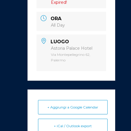
Expired!
ORA
All Day
LUOGO
Astoria Palace Hotel
Via Montepellegrino 62,
Palermo
+ Aggiungi a Google Calendar
+ iCal / Outlook export