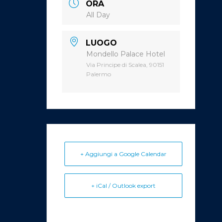
ORA
All Day
LUOGO
Mondello Palace Hotel
Via Principe di Scalea, 90151
Palermo
+ Aggiungi a Google Calendar
+ iCal / Outlook export