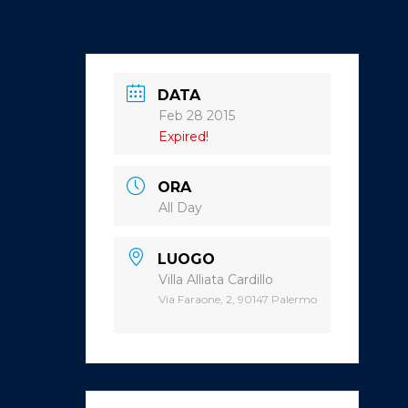
DATA
Feb 28 2015
Expired!
ORA
All Day
LUOGO
Villa Alliata Cardillo
Via Faraone, 2, 90147 Palermo