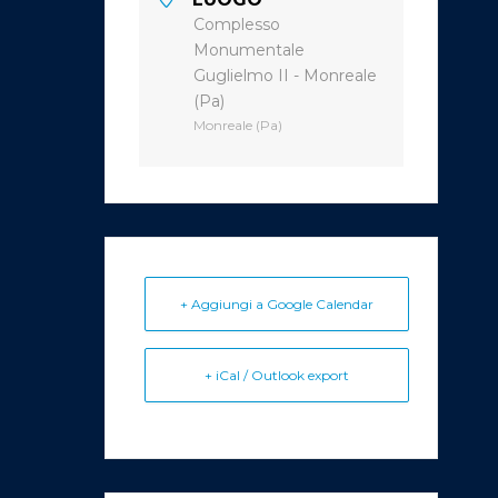
Complesso
Monumentale
Guglielmo II - Monreale
(Pa)
Monreale (Pa)
+ Aggiungi a Google Calendar
+ iCal / Outlook export