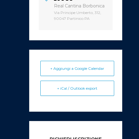
Real Cantina Borbonica
Via Principe Umberto, 312,
90047 Partinico PA
+ Aggiungi a Google Calendar
+ iCal / Outlook export
RICHIEDI ISCRIZIONE