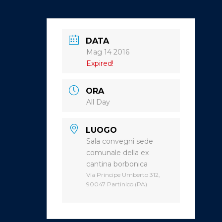
DATA
Mag 14 2016
Expired!
ORA
All Day
LUOGO
Sala convegni sede
comunale della ex
cantina borbonica
Via Principe Umberto 312,
90047 Partinico (PA)